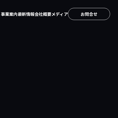
事業案内
最新情報
会社概要
メディア
お問合せ
ニュースリリース
会社情報
D2Cを成功に導くEC運用のナ
EC［Shopify］構築
レッジメディア
プレスリリース
採用情報
映像・CG制作
BiNDec FEED
製品に関するお知らせ
BiNDupカスタマーサポート
Webスキルアップに繋がるTip
s・ノウハウブログ
各種お問合せ
BiND CAMP
映像・CG制作
CRYPTOMERIA
イズ
資料ダウンロード
ールスパートナー