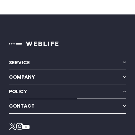
SERVICE
BiNDec
COMPANY
BiNDup
会社情報
POLICY
採用情報
プライバシーポリシー
ニュースリリース
CONTACT
特定商取引法に基づく表示
プレスリリース
お問い合わせ
情報セキュリティ方針
カスタマーサポート
電子公告・決算公告
お知らせ