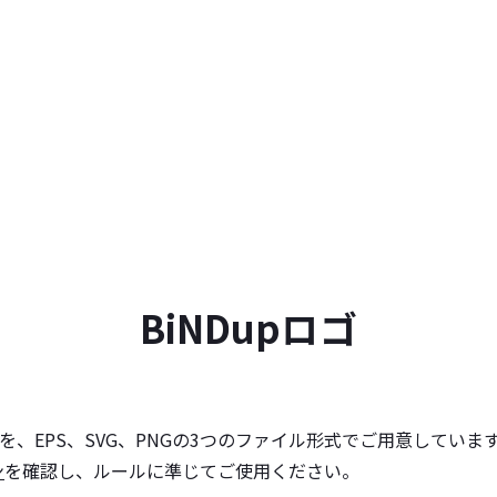
Shopify構築・運用支援
ノーコードCMS
BiNDec
BiNDup
BiNDupロゴ
資料ダウンロード
BiNDエンタープラ
導入事例
BiND OEM・セ
タを、EPS、SVG、PNGの3つのファイル形式でご用意していま
ン
を確認し、ルールに準じてご使用ください。