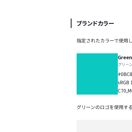
ブランドカラー
指定されたカラーで使用
Green
#0BC
sRGB 
C70,M
グリーンのロゴを使用す