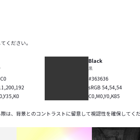
してください。
Black
8C0
#363636
11,200,192
sRGB 54,54,54
0,Y35,K0
C0,M0,Y0,K85
る際は、背景とのコントラストに留意して視認性を確保してく