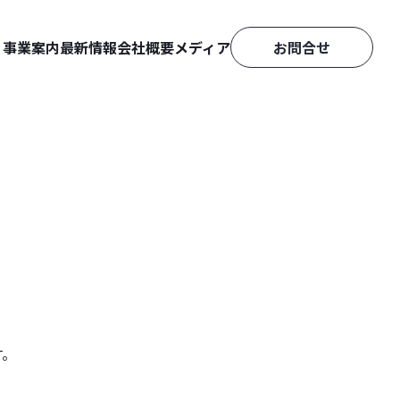
事業案内
最新情報
会社概要
メディア
お問合せ
ニュースリリース
会社情報
D2Cを成功に導くEC運用のナ
EC［Shopify］構築
レッジメディア
プレスリリース
採用情報
映像・CG制作
BiNDec FEED
製品に関するお知らせ
BiNDupカスタマーサポート
Webスキルアップに繋がるTip
s・ノウハウブログ
各種お問合せ
BiND CAMP
映像・CG制作
CRYPTOMERIA
イズ
資料ダウンロード
ールスパートナー
す。