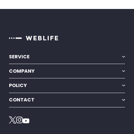
SERVICE
BiNDec
COMPANY
BiNDup
会社情報
POLICY
採用情報
プライバシーポリシー
ニュースリリース
CONTACT
特定商取引法に基づく表示
プレスリリース
お問い合わせ
情報セキュリティ方針
カスタマーサポート
電子公告・決算公告
お知らせ