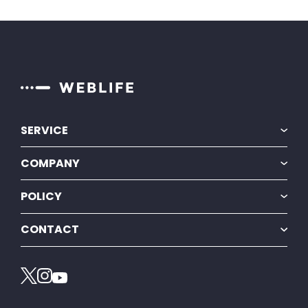
SERVICE
BiNDec
COMPANY
BiNDup
会社情報
POLICY
採用情報
プライバシーポリシー
ニュースリリース
CONTACT
特定商取引法に基づく表示
プレスリリース
お問い合わせ
情報セキュリティ方針
カスタマーサポート
電子公告・決算公告
お知らせ