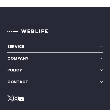
SERVICE
BiNDec
COMPANY
BiNDup
会社情報
POLICY
採用情報
プライバシーポリシー
ニュースリリース
CONTACT
特定商取引法に基づく表示
プレスリリース
お問い合わせ
情報セキュリティ方針
カスタマーサポート
電子公告・決算公告
お知らせ