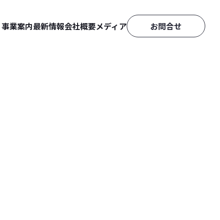
事業案内
最新情報
会社概要
メディア
お問合せ
ニュースリリース
会社情報
D2Cを成功に導くEC運用のナ
EC［Shopify］構築
レッジメディア
プレスリリース
採用情報
映像・CG制作
BiNDec FEED
製品に関するお知らせ
BiNDupカスタマーサポート
Webスキルアップに繋がるTip
s・ノウハウブログ
各種お問合せ
BiND CAMP
映像・CG制作
CRYPTOMERIA
イズ
資料ダウンロード
ールスパートナー