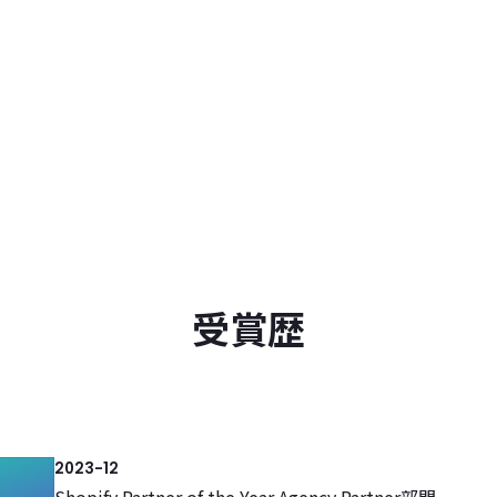
Shopify構築・運用支援
ノーコードCMS
BiNDec
BiNDup
受賞歴
資料ダウンロード
BiNDエンタープラ
導入事例
BiND OEM・セ
2023-12